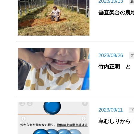
2023/10/13
新
垂直架台の農
2023/09/26
ブ
竹内正明 と Ma
2023/09/11
ブ
草むしりから