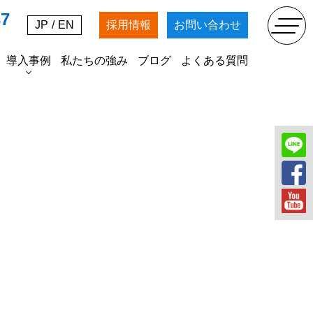
37
JP
/
EN
採用情報
お問い合わせ
導入事例
私たちの強み
ブログ
よくある質問
SDGs
掘削工事
農業法人マッキンファーム
各種資材の販売