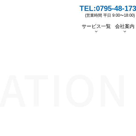
TEL:
0795-48-17
(営業時間 平日 9:00〜18:00)
サービス一覧
会社案内
者挨拶
蓄電池
ソーラーシェアリングの普及
ソーラーカーポート
太陽光リパワリング
スタッフ紹介
ESG/
先行
ATION