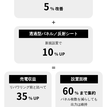
5
% 改善
＋
透過型パネル／反射シート
新規設置で
10
% UP
＝
売電収益
設置面積
60
リパワリング前と比べて
35
% まで集約
% UP
パネル枚数を減らしても
出力は維持