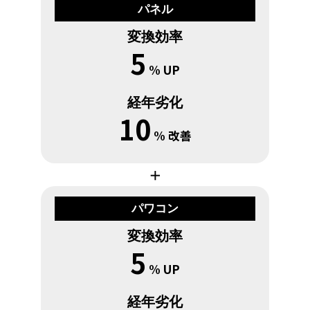
パネル
変換効率
5
% UP
経年劣化
10
% 改善
＋
パワコン
変換効率
5
% UP
経年劣化