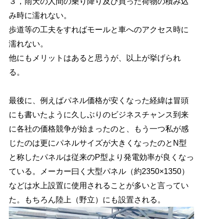
３，雨天の人間の乗り降り及び買った荷物の積み込
み時に濡れない。
歩道等の工夫をすればモールと車へのアクセス時に
濡れない。
他にもメリットはあると思うが、以上が挙げられ
る。
最後に、例えばパネル価格が安くなった経緯は冒頭
にも書いたように久しぶりのビジネスチャンス到来
に各社の価格競争が始まったのと、もう一つ私が感
じたのは更にパネルサイズが大きくなったのとN型
と称したパネルは従来のP型より発電効率が良くなっ
ている。メーカー曰く大型パネル（約2350×1350）
などは水上設置に使用されることが多いと言ってい
た。もちろん陸上（野立）にも設置される。