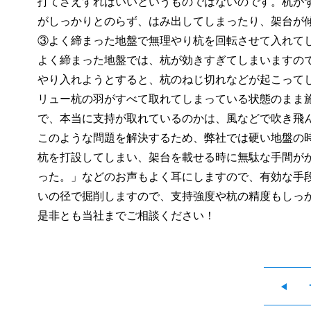
打てさえすればいいというものではないのです。杭が
がしっかりとのらず、はみ出してしまったり、架台が
③よく締まった地盤で無理やり杭を回転させて入れて
よく締まった地盤では、杭が効きすぎてしまいますの
やり入れようとすると、杭のねじ切れなどが起こって
リュー杭の羽がすべて取れてしまっている状態のまま
で、本当に支持が取れているのかは、風などで吹き飛
このような問題を解決するため、弊社では硬い地盤の
杭を打設してしまい、架台を載せる時に無駄な手間が
った。」などのお声もよく耳にしますので、有効な手
いの径で掘削しますので、支持強度や杭の精度もしっ
是非とも当社までご相談ください！