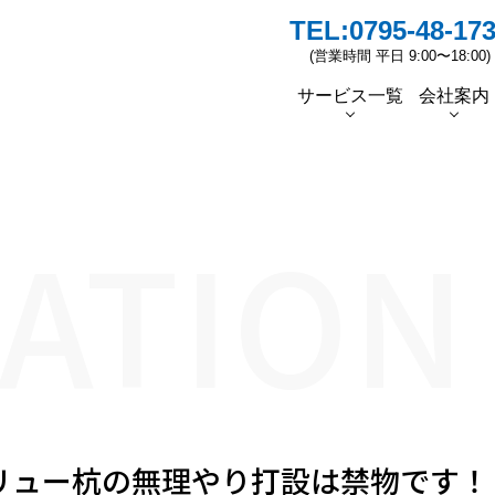
TEL:
0795-48-17
(営業時間 平日 9:00〜18:00)
サービス一覧
会社案内
者挨拶
蓄電池
ソーラーシェアリングの普及
ソーラーカーポート
太陽光リパワリング
スタッフ紹介
ESG/
先行
ATION
リュー杭の無理やり打設は禁物です！