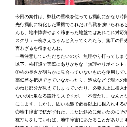
今回の案件は、弊社の重機を使っても掘削にかなり時
先行掘削に特化した重機でこれだけ苦戦を強いられる
んも、地中障害やよく締まった地盤ではあれこれ対応
スクリュー杭さえちゃんと入ってくれたら、施工の目
言わざるを得ませんね。
一番注意していただきたいのが、無理やり打ってしま
以下、杭打設で実際にありがちな「無理やりポイント
①杭の長さが明らかに見合っていないものを使用して
高低差を把握できていなかったり、造成などで現地の
のねじ部分が見えてしまっていたり、必要以上に根入
ないのは単なる設計ミスですが、「不安だし、なんと
にします。しかし、固い地盤で必要以上に根入れする
②地中障害で杭がずれた、または斜めに傾いたのにそ
杭打ちをしていれば、地中障害にあたることがありま