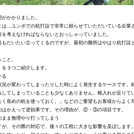
間がかかりました。
とは…ユンボでの杭打設で非常に頼らせていただいている企業
策を考えなければならないとおっしゃっていました。
処もだいたい立ってくるのですが、最初の難所はやはり杭打設
うこと。
」を３つご紹介します。
いる
状況が変わっ
てしまったりした時によく発生するケースです。
れしてしまっていることも少なくありません。根入れが足りて
なく長めの杭を使っておく。」などのご要望もお客様からよく
のはかえって逆効果です。その理由が、②・③の項目です。
のまま無理やり打ってしまう
すが、その際の対応で、後々の工程に大きな影響を及ぼします