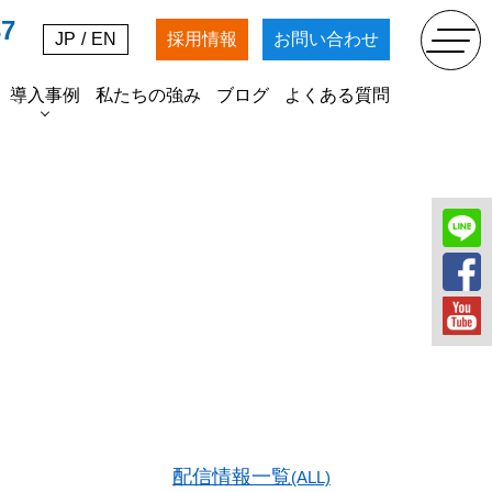
37
JP
/
EN
採用情報
お問い合わせ
導入事例
私たちの強み
ブログ
よくある質問
SDGs
掘削工事
農業法人マッキンファーム
各種資材の販売
配信情報一覧
(ALL)