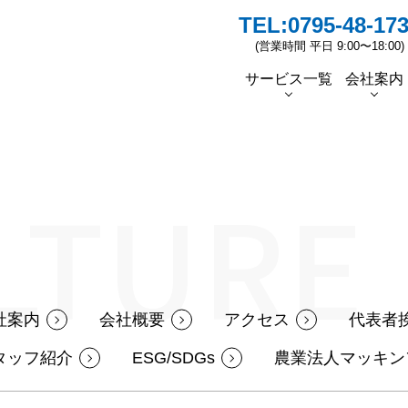
TEL:
0795-48-17
(営業時間 平日 9:00〜18:00)
サービス一覧
会社案内
者挨拶
蓄電池
ソーラーシェアリングの普及
ソーラーカーポート
太陽光リパワリング
スタッフ紹介
ESG/
先行
LTURE
社案内
会社概要
アクセス
代表者
タッフ紹介
ESG/SDGs
農業法人マッキン