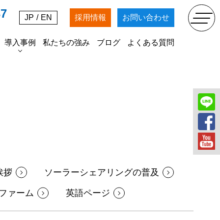
37
JP
/
EN
採用情報
お問い合わせ
導入事例
私たちの強み
ブログ
よくある質問
SDGs
掘削工事
農業法人マッキンファーム
各種資材の販売
挨拶
ソーラーシェアリングの普及
ファーム
英語ページ