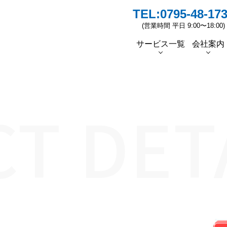
TEL:
0795-48-17
(営業時間 平日 9:00〜18:00)
サービス一覧
会社案内
者挨拶
蓄電池
ソーラーシェアリングの普及
ソーラーカーポート
太陽光リパワリング
スタッフ紹介
ESG/
先行
T DET