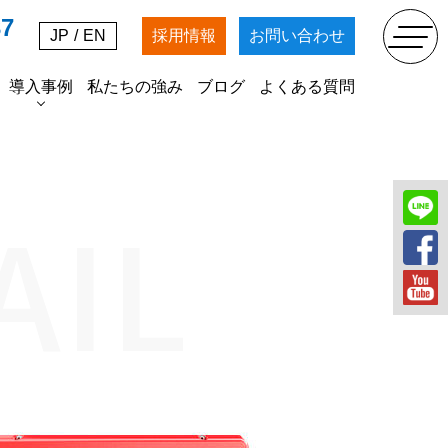
37
JP
/
EN
採用情報
お問い合わせ
導入事例
私たちの強み
ブログ
よくある質問
SDGs
掘削工事
農業法人マッキンファーム
各種資材の販売
AIL