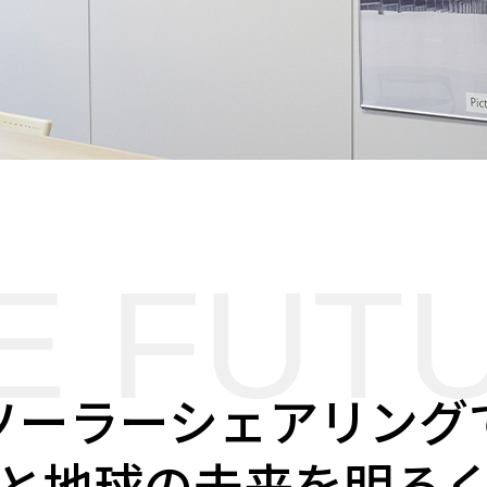
E FUT
ソーラーシェアリング
と地球の未来を明る