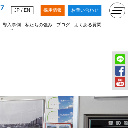
37
JP
/
EN
採用情報
お問い合わせ
導入事例
私たちの強み
ブログ
よくある質問
SDGs
掘削工事
農業法人マッキンファーム
各種資材の販売