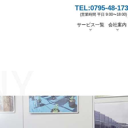
TEL:
0795-48-17
(営業時間 平日 9:00〜18:00)
サービス一覧
会社案内
者挨拶
蓄電池
ソーラーシェアリングの普及
ソーラーカーポート
太陽光リパワリング
スタッフ紹介
ESG/
先行
NY