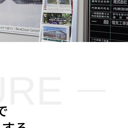
URE
で
くする